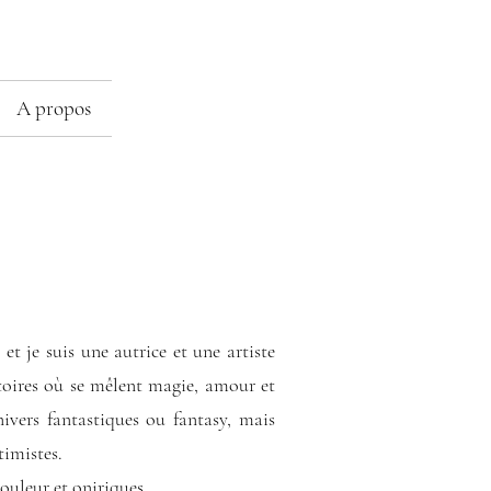
A propos
 et je suis une autrice et une artiste
stoires où se mêlent magie, amour et
nivers fantastiques ou fantasy, mais
ntimistes.
ouleur et oniriques.