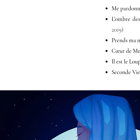
Me pardonne
L'ombre des
2019)
Prends ma 
Cœur de Me
Il est le Lou
Seconde Vi