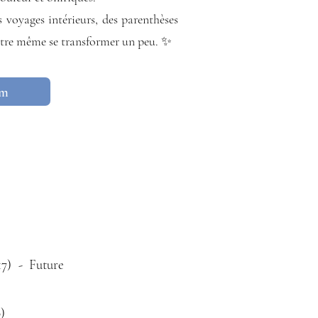
 voyages intérieurs, des parenthèses
t-être même se transformer un peu. ✨
am
7) - Future
)