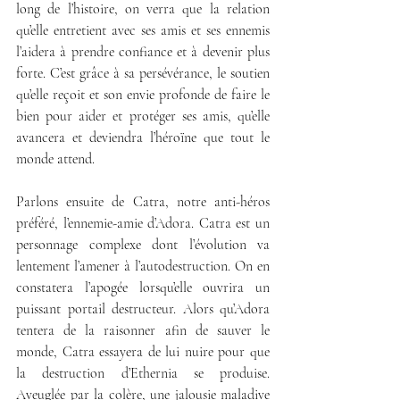
long de l’histoire, on verra que la relation 
qu’elle entretient avec ses amis et ses ennemis 
l’aidera à prendre confiance et à devenir plus 
forte. C’est grâce à sa persévérance, le soutien 
qu’elle reçoit et son envie profonde de faire le 
bien pour aider et protéger ses amis, qu’elle 
avancera et deviendra l’héroïne que tout le 
monde attend. 
Parlons ensuite de Catra, notre anti-héros 
préféré, l’ennemie-amie d’Adora. Catra est un 
personnage complexe dont l’évolution va 
lentement l’amener à l’autodestruction. On en 
constatera l’apogée lorsqu’elle ouvrira un 
puissant portail destructeur. Alors qu’Adora 
tentera de la raisonner afin de sauver le 
monde, Catra essayera de lui nuire pour que 
la destruction d’Ethernia se produise. 
Aveuglée par la colère, une jalousie maladive 