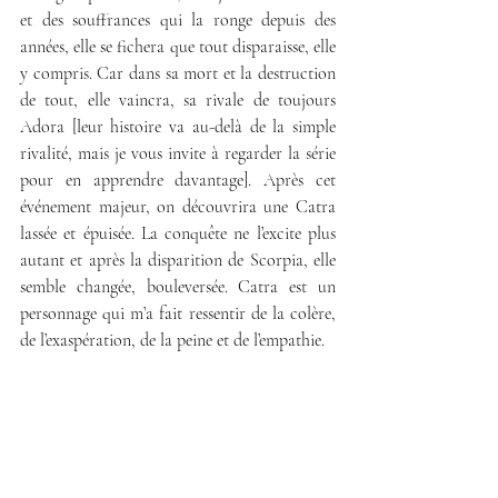
et des souffrances qui la ronge depuis des 
années, elle se fichera que tout disparaisse, elle 
y compris. Car dans sa mort et la destruction 
de tout, elle vaincra, sa rivale de toujours 
Adora [leur histoire va au-delà de la simple 
rivalité, mais je vous invite à regarder la série 
pour en apprendre davantage]. Après cet 
événement majeur, on découvrira une Catra 
lassée et épuisée. La conquête ne l’excite plus 
autant et après la disparition de Scorpia, elle 
semble changée, bouleversée. Catra est un 
personnage qui m’a fait ressentir de la colère, 
de l’exaspération, de la peine et de l’empathie. 
Les autres personnages de la Grande-
Rébellion sont également variés et bien 
construits avec des personnalités bien 
distinctes.