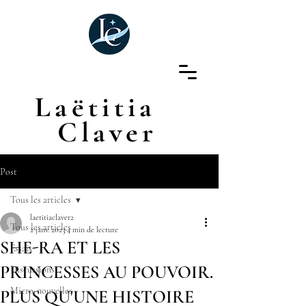
Laëtitia
Claver
Post
Tous les articles
laetitiaclaver2
Tous les articles
2 janv. 2023
4 min de lecture
SHE-RA ET LES
Essais
PRINCESSES AU POUVOIR.
Discussions
Micro-nouvelles
PLUS QU'UNE HISTOIRE